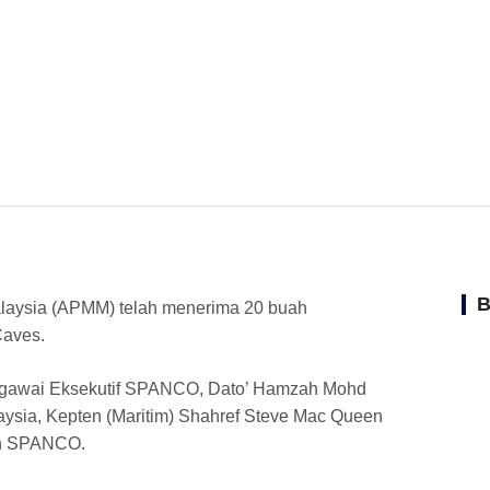
B
alaysia (APMM) telah menerima 20 buah
Caves.
Pegawai Eksekutif SPANCO, Dato’ Hamzah Mohd
ysia, Kepten (Maritim) Shahref Steve Mac Queen
an SPANCO.