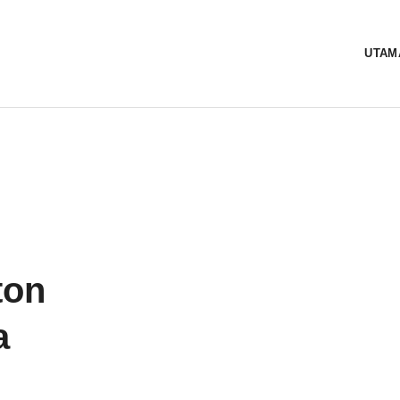
UTAM
ton
a